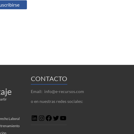
CONTACTO
aje
Email: info@e-recursos.com
rtir
o en nuestras redes sociales:
recho Laboral
trenamiento
ción