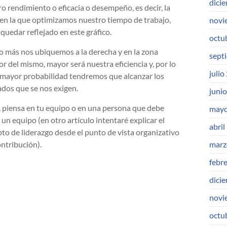
dici
o rendimiento o eficacia o desempeño, es decir, la
en la que optimizamos nuestro tiempo de trabajo,
novi
quedar reflejado en este gráfico.
octu
 más nos ubiquemos a la derecha y en la zona
sept
or del mismo, mayor será nuestra eficiencia y, por lo
julio
 mayor probabilidad tendremos que alcanzar los
ados que se nos exigen.
juni
 piensa en tu equipo o en una persona que debe
mayo
r un equipo (en otro artículo intentaré explicar el
abril
to de liderazgo desde el punto de vista organizativo
marz
ontribución).
febr
dici
novi
octu