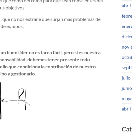
el qué como del cómo para que sean conscientes del
abril
sus objetivos.
febr
d, que no nos extrañe que surjan más problemas de
ener
 de equipos.
dici
novi
 un buen líder no es tarea fácil, pero si es nuestra
octu
ponsabilidad, debemos tener presente todo
ello que condiciona la contribución de nuestro
sept
ipo y gestionarlo.
julio
juni
mayo
abril
Cat