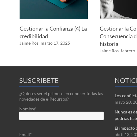
Gestionar la Confianza (4) La
Gestionar la Co
credibilidad
Consecuencia d
Jaime Ros
marzo 17, 2025
historia
Jaime Ros
febrero 
SUSCRIBETE
NOTIC
¿Quieres ser el primero en conocer todas las
Los conflic
novedades de e-Recursos?
mayo 20, 2
Nombre*
Nunca es de
podrías hab
El impacto 
abril 13, 2
Email*