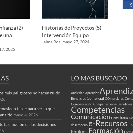
nfianza (2)
Historias de Proyectos (5)
e una
Intervención Equipo
Jaime Ros
mayo 27, 2024
17, 2025
IAS
LO MAS BUSCADO
Aprendiz
tos más peligrosos no hacen ruido
Ansiedad
Aprender
Comercial
026
Beneficios
COmerciales
Compa
Compensación
Compensación y Beneficios
Competencias
masiado tarde para ser lo que
er sido
mayo 4, 2026
Comunicación
Consultoría
De
e-Recursos
de la emoción en las decisiones
EN
desempeño
Formación
026
Equipos
Forma