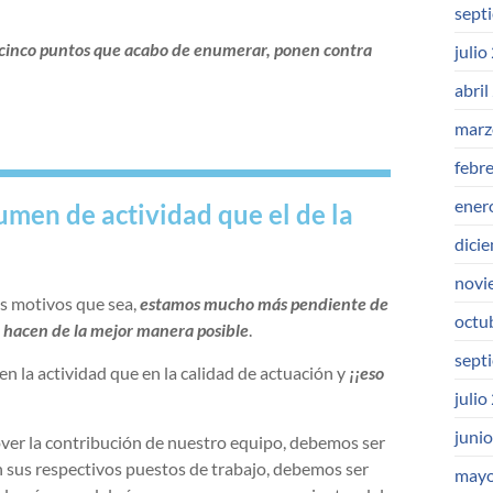
sept
 cinco puntos que acabo de enumerar, ponen contra
julio
abril
marz
febr
ener
umen de actividad que el de la
dici
novi
os motivos que sea,
estamos mucho más pendiente de
octu
o hacen de la mejor manera posible
.
sept
en la actividad que en la calidad de actuación y
¡¡eso
julio
juni
ver la contribución de nuestro equipo, debemos ser
en sus respectivos puestos de trabajo, debemos ser
mayo