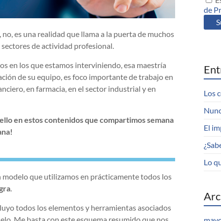
de P
, no, es una realidad que llama a la puerta de muchos
s sectores de actividad profesional.
s en los que estamos interviniendo, esa maestría
Ent
uación de su equipo, es foco importante de trabajo en
ciero, en farmacia, en el sector industrial y en
Los c
Nunc
 ello en estos contenidos que compartimos semana
El im
ana!
¿Sab
Lo qu
un modelo que utilizamos en prácticamente todos los
gra
.
Arc
luyo todos los elementos y herramientas asociados
elo. Me basta con este esquema resumido que nos
mayo