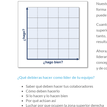
Nuestr
forma 
puede 
Cuanto
superi
tanto,
result
Ahora,
lidera
concep
y de c
¿Qué debieras hacer como líder de tu equipo?
Saber qué deben hacer tus colaboradores
Cómo deben hacerlo
Si lo hacen y lo hacen bien
Por qué actúan así
Luchar por que ocupen la zona superior derecha