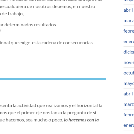
ue cualquiera de nosotros debemos, en nuestro
abril
 de trabajo,
marz
ar determinados resultados…
ad…
febr
ener
sional que exige esta cadena de consecuencias
dici
novi
octu
mayo
abril
marz
esenta la actividad que realizamos y el horizontal la
mos que el primer eje nos lanza la pregunta de
si
febr
 que hacemos, sea mucho o poco,
lo hacemos con la
ener