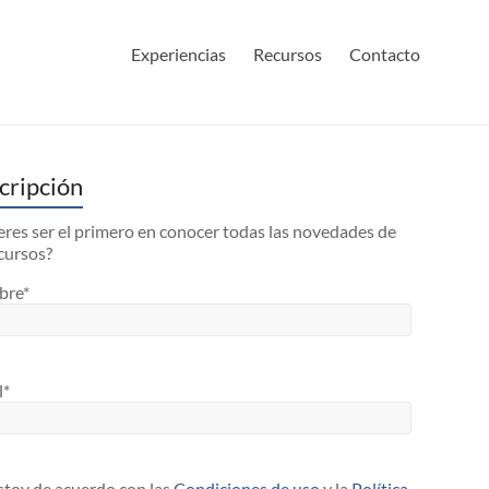
Experiencias
Recursos
Contacto
cripción
res ser el primero en conocer todas las novedades de
cursos?
bre*
l*
toy de acuerdo con las
Condiciones de uso
y la
Política