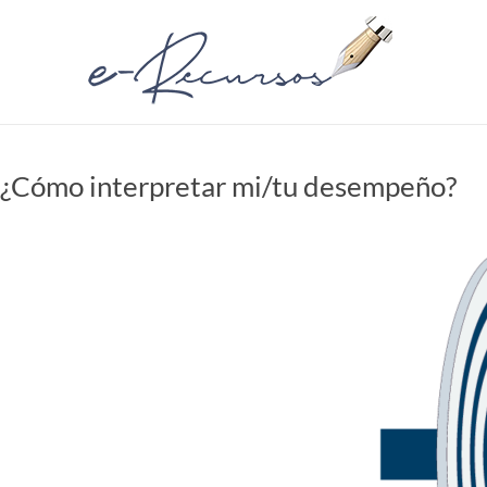
Saltar
al
e-
contenido
Recursos
Recursos
Profesionales
¿Cómo interpretar mi/tu desempeño?