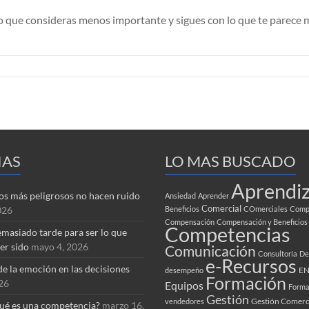
algo que consideras menos importante y sigues con lo que te parece
IAS
LO MAS BUSCADO
Aprendiz
tos más peligrosos no hacen ruido
Ansiedad
Aprender
Comercial
026
Beneficios
COmerciales
Compa
Compensación
Compensación y Beneficios
Competencias
masiado tarde para ser lo que
er sido
mayo 4, 2026
Comunicación
Consultoría
De
e-Recursos
de la emoción en las decisiones
EN
desempeño
Formación
026
Equipos
Forma
Gestión
Gestión Comerc
vendedores
ué es una competencia?
marzo 16,