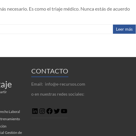
 más necesario. Es como el triaje médico. Nunca estás de acuerdo
Leer más
CONTACTO
aje
Email: info@e-recursos.com
rtir
o en nuestras redes sociales:
LinkedIn
Instagram
Facebook
Twitter
YouTube
recho Laboral
trenamiento
ción
ial
Gestión de