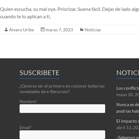
Quien escucha, su mal oye. Priorizar. Suena fácil. Dejas de lado 
cuando te lo aplican a ti,
Alvaro Uribe
marzo 7, 2023
Noticias
SUSCRIBETE
NOTIC
¿Quieres ser el primero en conocer todas las
Los conflic
novedades de e-Recursos?
mayo 20, 2
Nombre*
Nunca es de
podrías hab
El impacto 
abril 13, 2
Email*
¿Sabemos q