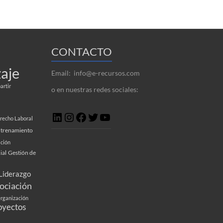
CONTACTO
aje
Email: info@e-recursos.com
rtir
o en nuestras redes sociales:
LinkedIn
Instagram
Facebook
Twitter
YouTube
recho Laboral
trenamiento
ción
ial
Gestión de
Liderazgo
ociación
rganización
oyectos