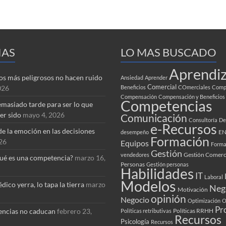
IAS
LO MAS BUSCADO
Aprendiz
tos más peligrosos no hacen ruido
Ansiedad
Aprender
Comercial
026
Beneficios
COmerciales
Compa
Compensación
Compensación y Beneficios
Competencias
masiado tarde para ser lo que
er sido
mayo 4, 2026
Comunicación
Consultoría
De
e-Recursos
de la emoción en las decisiones
EN
desempeño
Formación
026
Equipos
Forma
Gestión
Gestión Comerc
vendedores
ué es una competencia?
marzo 16,
Personas
Gestión personas
Habilidades
IT
Laboral
Modelos
dico yerra, lo tapa la tierra
marzo
Neg
Motivación
opinión
Negocio
Optimización
O
Pr
encias no caducan
febrero 23,
Políticas RRHH
Políticas retributivas
Recursos
Psicología
Recursos