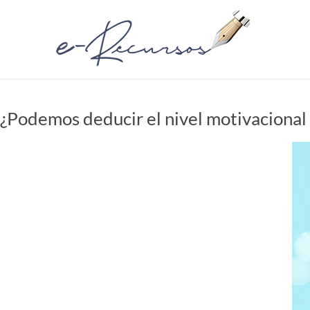
Saltar
al
e-
contenido
Recursos
Recursos
Profesionales
¿Podemos deducir el nivel motivacional 