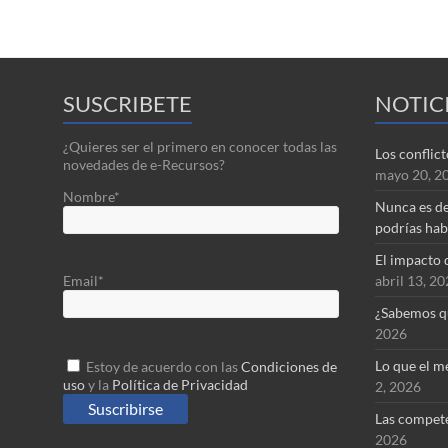
SUSCRIBETE
NOTIC
¿Quieres ser el primero en conocer todas las
Los conflic
novedades de e-Recursos?
mayo 20, 2
Nombre*
Nunca es de
podrías hab
El impacto 
abril 13, 2
Email*
¿Sabemos q
2026
Lo que el mé
Estoy de acuerdo con las
Condiciones de
uso
y la
Política de Privacidad
2, 2026
Las compet
2026