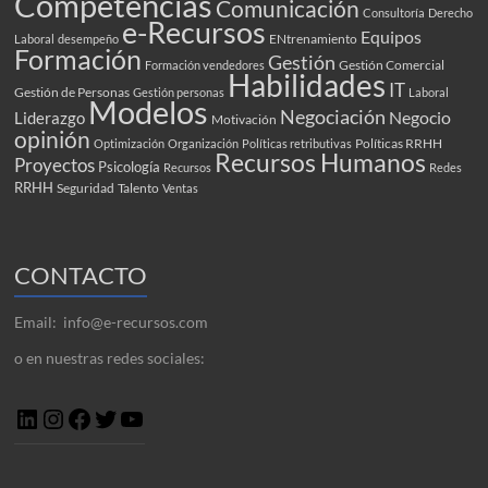
Competencias
Comunicación
Consultoría
Derecho
e-Recursos
Equipos
ENtrenamiento
Laboral
desempeño
Formación
Gestión
Gestión Comercial
Formación vendedores
Habilidades
IT
Gestión de Personas
Gestión personas
Laboral
Modelos
Negociación
Negocio
Liderazgo
Motivación
opinión
Políticas RRHH
Optimización
Organización
Políticas retributivas
Recursos Humanos
Proyectos
Psicología
Recursos
Redes
RRHH
Seguridad
Talento
Ventas
CONTACTO
Email: info@e-recursos.com
o en nuestras redes sociales:
LinkedIn
Instagram
Facebook
Twitter
YouTube