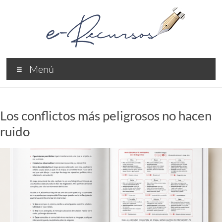
Saltar
al
contenido
e-
Menú
Recursos
Recursos
Profesionales
Los conflictos más peligrosos no hacen
ruido