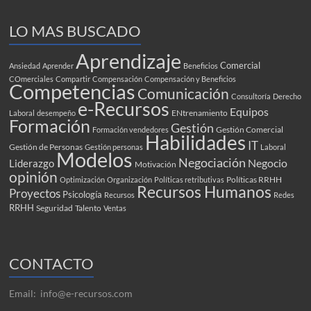
LO MAS BUSCADO
Aprendizaje
Comercial
Ansiedad
Aprender
Beneficios
COmerciales
Compartir
Compensación
Compensación y Beneficios
Competencias
Comunicación
Consultoría
Derecho
e-Recursos
Equipos
ENtrenamiento
Laboral
desempeño
Formación
Gestión
Gestión Comercial
Formación vendedores
Habilidades
IT
Gestión de Personas
Gestión personas
Laboral
Modelos
Negociación
Negocio
Liderazgo
Motivación
opinión
Políticas RRHH
Optimización
Organización
Políticas retributivas
Recursos Humanos
Proyectos
Psicología
Recursos
Redes
RRHH
Seguridad
Talento
Ventas
CONTACTO
Email: info@e-recursos.com