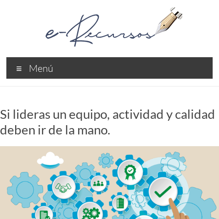
Saltar
al
contenido
e-
Menú
Recursos
Recursos
Profesionales
Si lideras un equipo, actividad y calidad
deben ir de la mano.