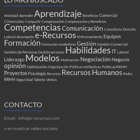
Aprendizaje
Comercial
Ansiedad
Aprender
Beneficios
COmerciales
Compartir
Compensación
Compensación y Beneficios
Competencias
Comunicación
Consultoría
Derecho
e-Recursos
Equipos
ENtrenamiento
Laboral
desempeño
Formación
Gestión
Gestión Comercial
Formación vendedores
Habilidades
IT
Gestión de Personas
Gestión personas
Laboral
Modelos
Negociación
Negocio
Liderazgo
Motivación
opinión
Políticas RRHH
Optimización
Organización
Políticas retributivas
Recursos Humanos
Proyectos
Psicología
Recursos
Redes
RRHH
Seguridad
Talento
Ventas
CONTACTO
Email: info@e-recursos.com
o en nuestras redes sociales: