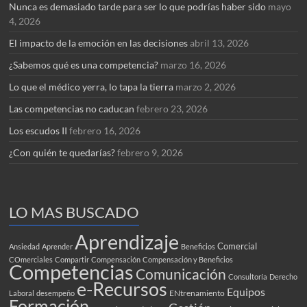
Nunca es demasiado tarde para ser lo que podrías haber sido
mayo
4, 2026
El impacto de la emoción en las decisiones
abril 13, 2026
¿Sabemos qué es una competencia?
marzo 16, 2026
Lo que el médico yerra, lo tapa la tierra
marzo 2, 2026
Las competencias no caducan
febrero 23, 2026
Los escudos II
febrero 16, 2026
¿Con quién te quedarías?
febrero 9, 2026
LO MAS BUSCADO
Aprendizaje
Comercial
Ansiedad
Aprender
Beneficios
COmerciales
Compartir
Compensación
Compensación y Beneficios
Competencias
Comunicación
Consultoría
Derecho
e-Recursos
Equipos
ENtrenamiento
Laboral
desempeño
Formación