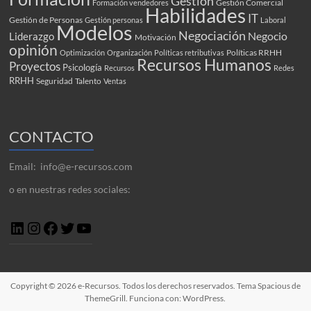
Gestión
Gestión Comercial
Formación vendedores
Habilidades
IT
Gestión de Personas
Gestión personas
Laboral
Modelos
Negociación
Negocio
Liderazgo
Motivación
opinión
Políticas RRHH
Optimización
Organización
Políticas retributivas
Recursos Humanos
Proyectos
Psicología
Recursos
Redes
RRHH
Seguridad
Talento
Ventas
CONTACTO
Email: info@e-recursos.com
o en nuestras redes sociales:
Copyright © 2026
e-Recursos
. Todos los derechos reservados. Tema
Spacious
de
ThemeGrill. Funciona con:
WordPress
.