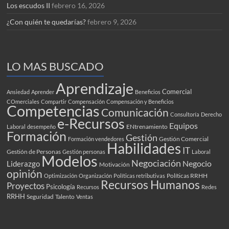
Los escudos II
febrero 16, 2026
¿Con quién te quedarías?
febrero 9, 2026
LO MAS BUSCADO
Aprendizaje
Comercial
Ansiedad
Aprender
Beneficios
COmerciales
Compartir
Compensación
Compensación y Beneficios
Competencias
Comunicación
Consultoría
Derecho
e-Recursos
Equipos
ENtrenamiento
Laboral
desempeño
Formación
Gestión
Gestión Comercial
Formación vendedores
Habilidades
IT
Gestión de Personas
Gestión personas
Laboral
Modelos
Negociación
Negocio
Liderazgo
Motivación
opinión
Políticas RRHH
Optimización
Organización
Políticas retributivas
Recursos Humanos
Proyectos
Psicología
Recursos
Redes
RRHH
Seguridad
Talento
Ventas