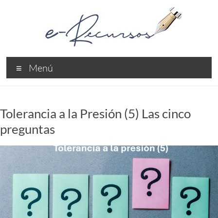
Saltar
al
contenido
e-
Menú
Recursos
Recursos
Profesionales
Tolerancia a la Presión (5) Las cinco
preguntas