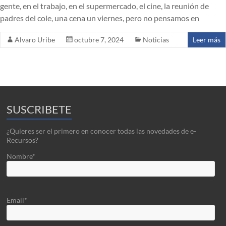
gente, en el trabajo, en el supermercado, el cine, la reunión de
padres del cole, una cena un viernes, pero no pensamos en
Alvaro Uribe
octubre 7, 2024
Noticias
Leer más
SUSCRIBETE
¿Quieres ser el primero en conocer todas las novedades de e-
Recursos?
Nombre*
Email*