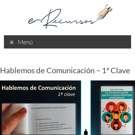
Saltar
al
contenido
e-
Menú
Recursos
Recursos
Profesionales
Hablemos de Comunicación – 1ª Clave