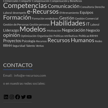
COmerciales
Compartir
Compensación
Compensación y Beneficios
Competencias
Comunicación
Consultoría
Derecho
e-Recursos
Equipos
ENtrenamiento
Laboral
desempeño
Formación
Gestión
Gestión Comercial
Formación vendedores
Habilidades
IT
Gestión de Personas
Gestión personas
Laboral
Modelos
Negociación
Negocio
Liderazgo
Motivación
opinión
Políticas RRHH
Optimización
Organización
Políticas retributivas
Recursos Humanos
Proyectos
Psicología
Recursos
Redes
RRHH
Seguridad
Talento
Ventas
CONTACTO
Email: info@e-recursos.com
o en nuestras redes sociales:
LinkedIn
Instagram
Facebook
Twitter
YouTube