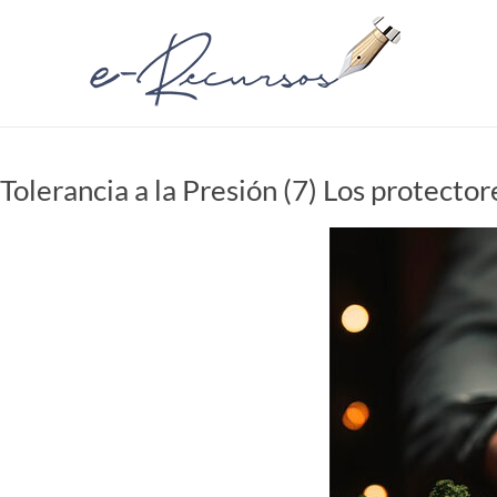
Saltar
al
e-
contenido
Recursos
Recursos
Profesionales
Tolerancia a la Presión (7) Los protector