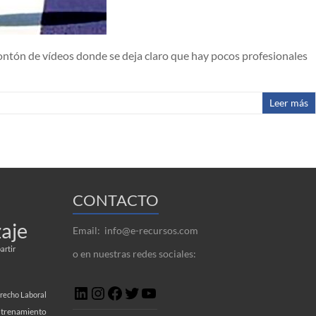
montón de vídeos donde se deja claro que hay pocos profesionales
Leer más
CONTACTO
aje
Email: info@e-recursos.com
rtir
o en nuestras redes sociales:
LinkedIn
Instagram
Facebook
Twitter
YouTube
recho Laboral
trenamiento