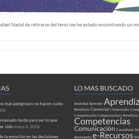
e Rafael Nadal de retirarse del tenis me he estado encontrando un 
IAS
LO MAS BUSCADO
Aprendiz
tos más peligrosos no hacen ruido
Ansiedad
Aprender
Comercial
026
Beneficios
COmerciales
Compa
Compensación
Compensación y Beneficios
Competencias
masiado tarde para ser lo que
er sido
mayo 4, 2026
Comunicación
Consultoría
De
e-Recursos
de la emoción en las decisiones
EN
desempeño