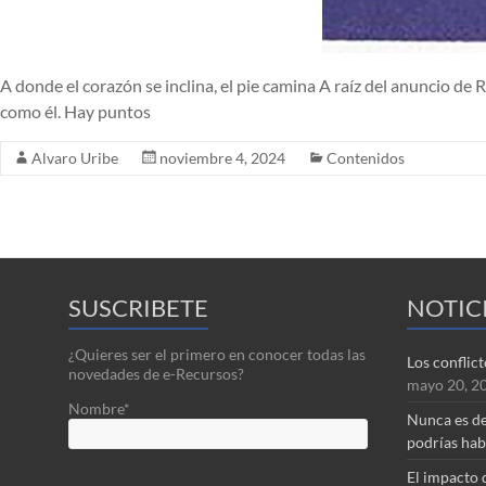
A donde el corazón se inclina, el pie camina A raíz del anuncio d
como él. Hay puntos
Alvaro Uribe
noviembre 4, 2024
Contenidos
SUSCRIBETE
NOTIC
¿Quieres ser el primero en conocer todas las
Los conflic
novedades de e-Recursos?
mayo 20, 2
Nombre*
Nunca es de
podrías hab
El impacto 