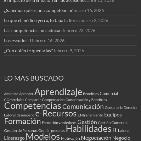
El impacto de la emoción en las decisiones
abril 13, 2026
¿Sabemos qué es una competencia?
marzo 16, 2026
Lo que el médico yerra, lo tapa la tierra
marzo 2, 2026
Las competencias no caducan
febrero 23, 2026
Los escudos II
febrero 16, 2026
¿Con quién te quedarías?
febrero 9, 2026
LO MAS BUSCADO
Aprendizaje
Comercial
Ansiedad
Aprender
Beneficios
COmerciales
Compartir
Compensación
Compensación y Beneficios
Competencias
Comunicación
Consultoría
Derecho
e-Recursos
Equipos
ENtrenamiento
Laboral
desempeño
Formación
Gestión
Gestión Comercial
Formación vendedores
Habilidades
IT
Gestión de Personas
Gestión personas
Laboral
Modelos
Negociación
Negocio
Liderazgo
Motivación