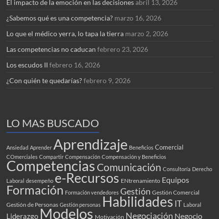
El impacto de la emoción en las decisiones
abril 13, 2026
¿Sabemos qué es una competencia?
marzo 16, 2026
Lo que el médico yerra, lo tapa la tierra
marzo 2, 2026
Las competencias no caducan
febrero 23, 2026
Los escudos II
febrero 16, 2026
¿Con quién te quedarías?
febrero 9, 2026
LO MAS BUSCADO
Aprendizaje
Comercial
Ansiedad
Aprender
Beneficios
COmerciales
Compartir
Compensación
Compensación y Beneficios
Competencias
Comunicación
Consultoría
Derecho
e-Recursos
Equipos
ENtrenamiento
Laboral
desempeño
Formación
Gestión
Gestión Comercial
Formación vendedores
Habilidades
IT
Gestión de Personas
Gestión personas
Laboral
Modelos
Negociación
Negocio
Liderazgo
Motivación