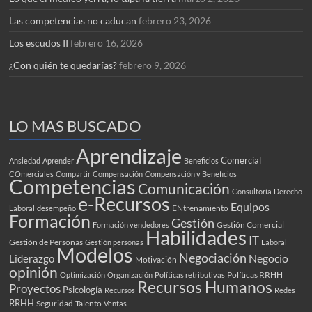
Las competencias no caducan
febrero 23, 2026
Los escudos II
febrero 16, 2026
¿Con quién te quedarías?
febrero 9, 2026
LO MAS BUSCADO
Aprendizaje
Comercial
Ansiedad
Aprender
Beneficios
COmerciales
Compartir
Compensación
Compensación y Beneficios
Competencias
Comunicación
Consultoría
Derecho
e-Recursos
Equipos
ENtrenamiento
Laboral
desempeño
Formación
Gestión
Gestión Comercial
Formación vendedores
Habilidades
IT
Gestión de Personas
Gestión personas
Laboral
Modelos
Negociación
Negocio
Liderazgo
Motivación
opinión
Políticas RRHH
Optimización
Organización
Políticas retributivas
Recursos Humanos
Proyectos
Psicología
Recursos
Redes
RRHH
Seguridad
Talento
Ventas