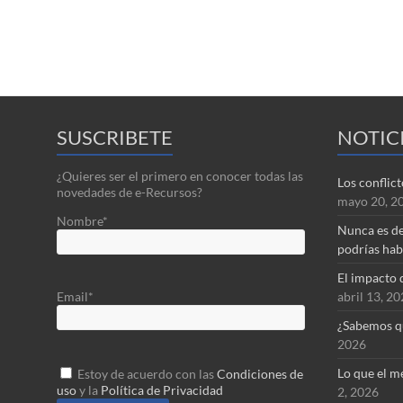
SUSCRIBETE
NOTIC
¿Quieres ser el primero en conocer todas las
Los conflic
novedades de e-Recursos?
mayo 20, 2
Nombre*
Nunca es de
podrías hab
El impacto 
abril 13, 2
Email*
¿Sabemos q
2026
Lo que el mé
Estoy de acuerdo con las
Condiciones de
uso
y la
Política de Privacidad
2, 2026