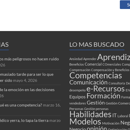
IAS
LO MAS BUSCADO
Aprendiz
tos más peligrosos no hacen ruido
Ansiedad
Aprender
Comercial
026
Beneficios
COmerciales
Compa
Compensación
Compensación y Beneficios
Competencias
masiado tarde para ser lo que
er sido
mayo 4, 2026
Comunicación
Consultoría
De
e-Recursos
de la emoción en las decisiones
EN
desempeño
Formación
026
Equipos
Forma
Gestión
Gestión Comerc
vendedores
ué es una competencia?
marzo 16,
Personas
Gestión personas
Habilidades
IT
Laboral
Modelos
dico yerra, lo tapa la tierra
marzo
Neg
Motivación
opinión
Negocio
Optimización
O