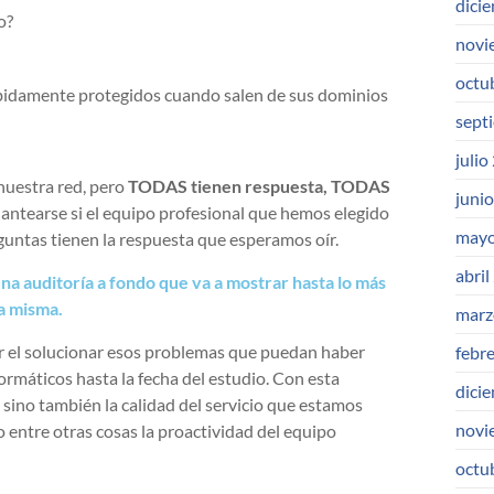
dici
o?
novi
octu
debidamente protegidos cuando salen de sus dominios
sept
julio
nuestra red, pero
TODAS tienen respuesta, TODAS
juni
lantearse si el equipo profesional que hemos elegido
mayo
untas tienen la respuesta que esperamos oír.
abril
na auditoría a fondo que va a mostrar hasta lo más
la misma.
marz
ar el solucionar esos problemas que puedan haber
febr
ormáticos hasta la fecha del estudio. Con esta
dici
, sino también la calidad del servicio que estamos
novi
entre otras cosas la proactividad del equipo
octu