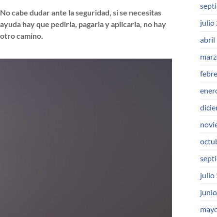
sept
No cabe dudar ante la seguridad, si se necesitas
julio
ayuda hay que pedirla, pagarla y aplicarla, no hay
otro camino.
abril
marz
febr
ener
dici
novi
octu
sept
julio
juni
mayo