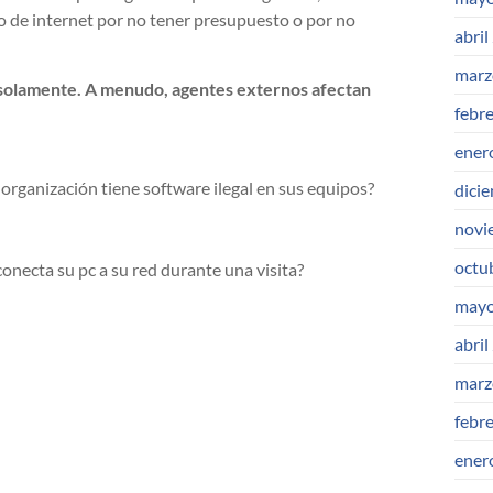
o de internet por no tener presupuesto o por no
abril
marz
 solamente. A menudo, agentes externos afectan
febr
ener
organización tiene software ilegal en sus equipos?
dici
novi
octu
onecta su pc a su red durante una visita?
mayo
abril
marz
febr
ener