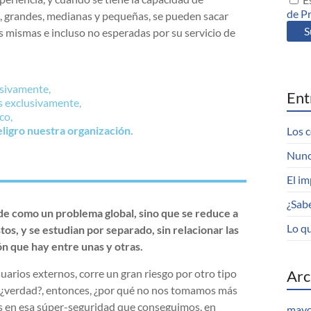
de P
 grandes, medianas y pequeñas, se pueden sacar
s mismas e incluso no esperadas por su servicio de
sivamente,
Ent
s exclusivamente,
co,
ligro nuestra organización.
Los c
Nunc
El im
¿Sab
nde como un problema global, sino que se reduce a
Lo qu
tos, y se estudian por separado, sin relacionar las
ón que hay entre unas y otras.
uarios externos, corre un gran riesgo por otro tipo
Arc
ón ¿verdad?, entonces, ¿por qué no nos tomamos más
los en esa súper-seguridad que conseguimos, en
mayo