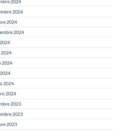
embre 2024
embre 2024
bre 2024
iembre 2024
 2024
o 2024
 2024
 2024
o 2024
ero 2024
embre 2023
embre 2023
bre 2023