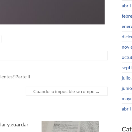
abril
febr
ener
dici
novi
octu
sept
ientes? Parte II
julio
juni
Cuando lo imposible se rompe
→
mayo
abril
ar y guardar
Cat