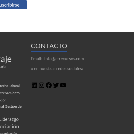
CONTACTO
aje
Email: info@e-recursos.com
rtir
o en nuestras redes sociales:
recho Laboral
trenamiento
ción
ial
Gestión de
Liderazgo
ociación
rganización