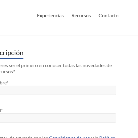
Experiencias
Recursos
Contacto
cripción
res ser el primero en conocer todas las novedades de
cursos?
bre*
l*
toy de acuerdo con las
Condiciones de uso
y la
Política