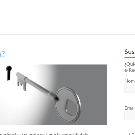
Sus
o?
¿Quie
e-Re
Nom
Emai
eriencia, y cuando se tiene la capacidad de
Es