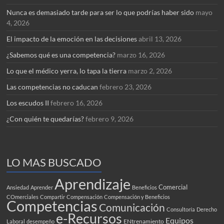
Nunca es demasiado tarde para ser lo que podrías haber sido
mayo
4, 2026
El impacto de la emoción en las decisiones
abril 13, 2026
¿Sabemos qué es una competencia?
marzo 16, 2026
Lo que el médico yerra, lo tapa la tierra
marzo 2, 2026
Las competencias no caducan
febrero 23, 2026
Los escudos II
febrero 16, 2026
¿Con quién te quedarías?
febrero 9, 2026
LO MAS BUSCADO
Aprendizaje
Comercial
Ansiedad
Aprender
Beneficios
COmerciales
Compartir
Compensación
Compensación y Beneficios
Competencias
Comunicación
Consultoría
Derecho
e-Recursos
Equipos
ENtrenamiento
Laboral
desempeño