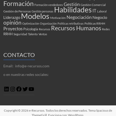
Formación
Gestión
Gestión Comercial
Formación vendedores
Habilidades
IT
Gestión de Personas
Gestión personas
Laboral
Modelos
Negociación
Negocio
Liderazgo
Motivación
opinión
Políticas RRHH
Optimización
Organización
Políticas retributivas
Recursos Humanos
Proyectos
Psicología
Recursos
Redes
RRHH
Seguridad
Talento
Ventas
CONTACTO
Email: info@e-recursos.com
o en nuestras redes sociales:
Copyright © 2026
e-Recursos
. Todos los derechos reservados. Tema
Spacious
de
ThemeGrill. Funciona con:
WordPress
.