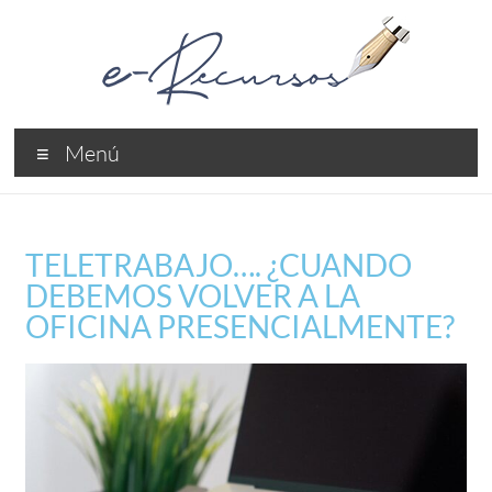
Menú
TELETRABAJO…. ¿CUANDO
DEBEMOS VOLVER A LA
OFICINA PRESENCIALMENTE?