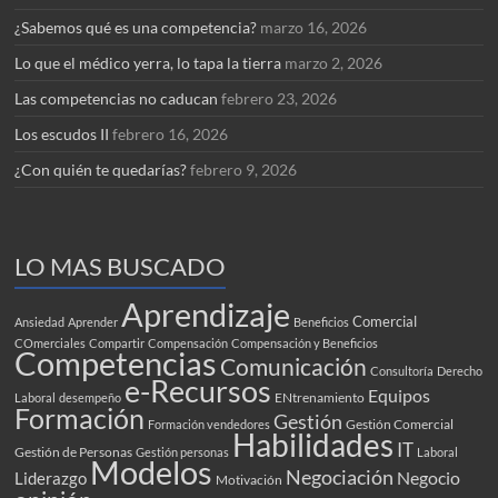
¿Sabemos qué es una competencia?
marzo 16, 2026
Lo que el médico yerra, lo tapa la tierra
marzo 2, 2026
Las competencias no caducan
febrero 23, 2026
Los escudos II
febrero 16, 2026
¿Con quién te quedarías?
febrero 9, 2026
LO MAS BUSCADO
Aprendizaje
Comercial
Ansiedad
Aprender
Beneficios
COmerciales
Compartir
Compensación
Compensación y Beneficios
Competencias
Comunicación
Consultoría
Derecho
e-Recursos
Equipos
ENtrenamiento
Laboral
desempeño
Formación
Gestión
Gestión Comercial
Formación vendedores
Habilidades
IT
Gestión de Personas
Gestión personas
Laboral
Modelos
Negociación
Negocio
Liderazgo
Motivación