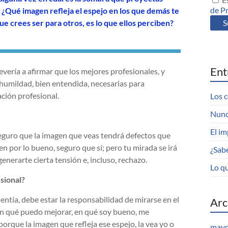
de P
¿Qué imagen refleja el espejo en los que demás te
ue crees ser para otros, es lo que ellos perciben?
Ent
evería a afirmar que los mejores profesionales, y
a humildad, bien entendida, necesarias para
ación profesional.
Los c
Nunc
El im
 seguro que la imagen que veas tendrá defectos que
en por lo bueno, seguro que sí; pero tu mirada se irá
¿Sab
nerarte cierta tensión e, incluso, rechazo.
Lo qu
sional?
entía, debe estar la responsabilidad de mirarse en el
Arc
 en qué puedo mejorar, en qué soy bueno, me
orque la imagen que refleja ese espejo, la vea yo o
mayo