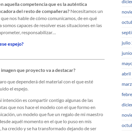
dici
en aquella competencia que es la auténtica
icadora del resto de compañeras?
Necesitamos un
novi
 que nos hable de cómo comunicamos, de en qué
octu
 somos capaces de resolver esas situaciones en las
omprometer, responsabilizar…
sept
julio
ese espejo?
juni
mayo
 imagen que proyecto va a destacar?
abril
laro que dependerá del material con el que esté
marz
uido el espejo.
febr
i intención es compartir contigo algunas de las
dici
tas que nos hace el modelo con el que formo en
cación, un modelo que fue un regalo de mi maestro
novi
desde aquél momento en el que lo puso en mis
octu
 ha crecido y se ha transformado dejando de ser