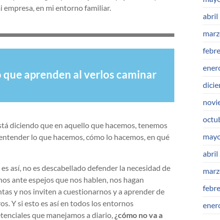
i empresa, en mi entorno familiar.
abril
marz
febr
ener
o que aprenden al verlos caminar
dici
novi
octu
está diciendo que en aquello que hacemos, tenemos
mayo
de entender lo que hacemos, cómo lo hacemos, en qué
abril
o es así, no es descabellado defender la necesidad de
marz
os ante espejos que nos hablen, nos hagan
febr
tas y nos inviten a cuestionarnos y a aprender de
os. Y si esto es así en todos los entornos
ener
enciales que manejamos a diario,
¿cómo no va a