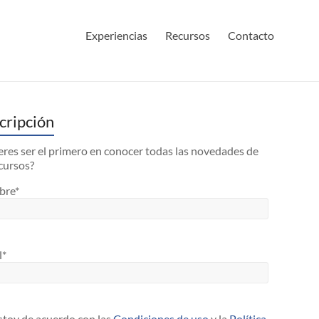
Experiencias
Recursos
Contacto
cripción
res ser el primero en conocer todas las novedades de
cursos?
bre*
l*
toy de acuerdo con las
Condiciones de uso
y la
Política