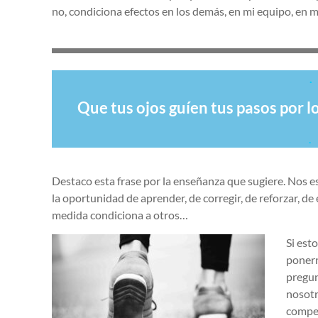
no, condiciona efectos en los demás, en mi equipo, en m
.
Que tus ojos guíen tus pasos por l
.
Destaco esta frase por la enseñanza que sugiere. Nos 
la oportunidad de aprender, de corregir, de reforzar, 
medida condiciona a otros…
Si est
ponern
pregun
nosotr
compet