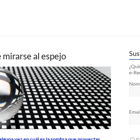
Sus
e mirarse al espejo
¿Quie
e-Re
Nom
Emai
lguna vez en cuál es la sombra que proyectas
Es