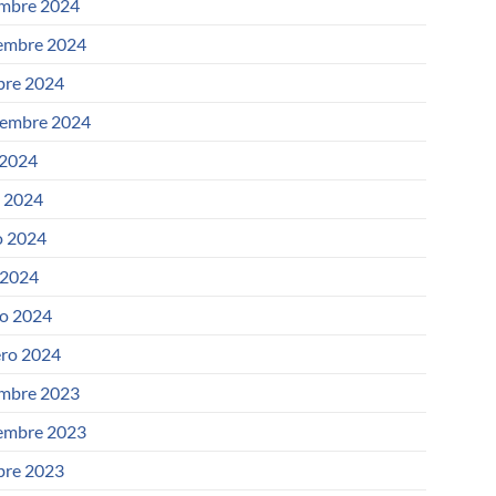
embre 2024
embre 2024
bre 2024
iembre 2024
 2024
o 2024
 2024
 2024
o 2024
ero 2024
embre 2023
embre 2023
bre 2023