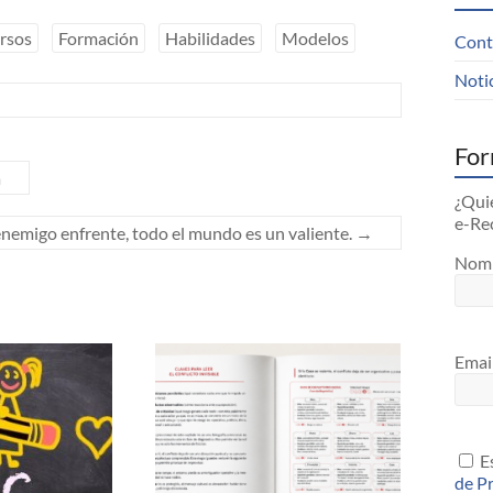
rsos
Formación
Habilidades
Modelos
Cont
Noti
For
a
¿Quie
e-Re
enemigo enfrente, todo el mundo es un valiente.
→
Nom
Emai
Es
de P