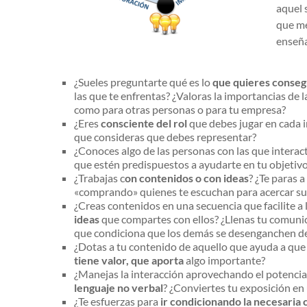
aquel 
que me
enseña
¿Sueles preguntarte qué es lo
que quieres conseg
las que te enfrentas? ¿Valoras la importancias de 
como para otras personas o para tu empresa?
¿Eres
consciente del rol
que debes jugar en cada i
que consideras que debes representar?
¿Conoces algo de las personas con las que interac
que estén predispuestos a ayudarte en tu objetivo
¿Trabajas c
on contenidos o con ideas
? ¿Te paras 
«comprando» quienes te escuchan para acercar su 
¿Creas contenidos en una secuencia que facilite a 
ideas
que compartes con ellos? ¿Llenas tu comunica
que condiciona que los demás se desenganchen de
¿Dotas a tu contenido de aquello que ayuda a que 
tiene valor, que aporta
algo importante?
¿Manejas la interacción aprovechando el potencia
lenguaje no verbal
? ¿Conviertes tu exposición en
¿Te esfuerzas para
ir condicionando la necesaria 