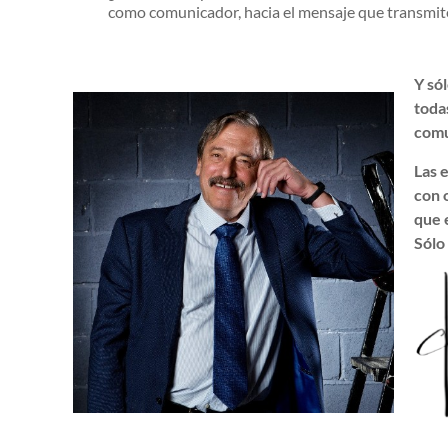
como comunicador, hacia el mensaje que transmites
Y só
toda
comu
Las 
con 
que 
Sólo 