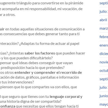
sugerente triángulo para convertirse en la pirámide
sept
 acompaña en mi responsabilidad, mi vocación, de
julio
r a otros.
abril
marz
uir
en todas aquellas situaciones de comunicación a
las consecuencias que debes generar tanto para ti
febr
nteracción? ¿Adaptas tu forma de actuar al papel
ener
túas? ¿Intentas
saber los factores
que pueden hacer
dici
 y los que pueden dificultártelo?
novi
a pensar qué ideas debes conseguir que vayan
predisposición hacia lo que pretendes?
octu
los otros
entender y comprender el recorrido de
ción de datos, gráficos, pantallas e información
sept
 tus intervenciones?
piensen que lo que compartes va con ellos, que
julio
juni
l que seguro que tienes con tu
lenguaje corporal y
 una historia digna de ser compartida?
mayo
confianza
que necesitas que ellos tengan hacia ti