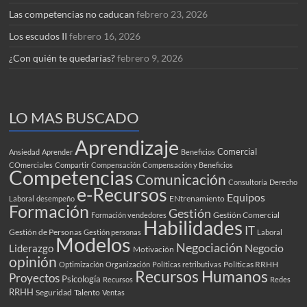
Las competencias no caducan
febrero 23, 2026
Los escudos II
febrero 16, 2026
¿Con quién te quedarías?
febrero 9, 2026
LO MAS BUSCADO
Aprendizaje
Comercial
Ansiedad
Aprender
Beneficios
COmerciales
Compartir
Compensación
Compensación y Beneficios
Competencias
Comunicación
Consultoría
Derecho
e-Recursos
Equipos
ENtrenamiento
Laboral
desempeño
Formación
Gestión
Gestión Comercial
Formación vendedores
Habilidades
IT
Gestión de Personas
Gestión personas
Laboral
Modelos
Negociación
Negocio
Liderazgo
Motivación
opinión
Políticas RRHH
Optimización
Organización
Políticas retributivas
Recursos Humanos
Proyectos
Psicología
Recursos
Redes
RRHH
Seguridad
Talento
Ventas