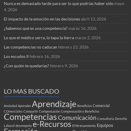
Nunca es demasiado tarde para ser lo que podrías haber sido
mayo
4, 2026
El impacto de la emoción en las decisiones
abril 13, 2026
¿Sabemos qué es una competencia?
marzo 16, 2026
Lo que el médico yerra, lo tapa la tierra
marzo 2, 2026
Las competencias no caducan
febrero 23, 2026
Los escudos II
febrero 16, 2026
¿Con quién te quedarías?
febrero 9, 2026
LO MAS BUSCADO
Aprendizaje
Comercial
Ansiedad
Aprender
Beneficios
COmerciales
Compartir
Compensación
Compensación y Beneficios
Competencias
Comunicación
Consultoría
Derecho
e-Recursos
Equipos
ENtrenamiento
Laboral
desempeño
Formación