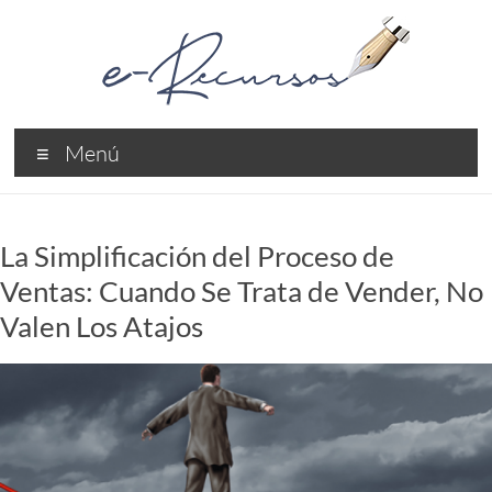
Saltar
al
contenido
e-
Menú
Recursos
Recursos
Profesionales
La Simplificación del Proceso de
Ventas: Cuando Se Trata de Vender, No
Valen Los Atajos