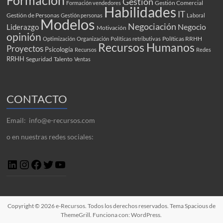
Gestión
Gestión Comercial
Formación vendedores
Habilidades
IT
Gestión de Personas
Gestión personas
Laboral
Modelos
Negociación
Negocio
Liderazgo
Motivación
opinión
Políticas RRHH
Optimización
Organización
Políticas retributivas
Recursos Humanos
Proyectos
Psicología
Recursos
Redes
RRHH
Seguridad
Talento
Ventas
CONTACTO
Email: info@e-recursos.com
o en nuestras redes sociales:
LinkedIn
Instagram
Facebook
Twitter
YouTube
Copyright © 2026
e-Recursos
. Todos los derechos reservados. Tema
Spacious
de
ThemeGrill. Funciona con:
WordPress
.