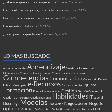
¿Sabemos qué es una competencia?
marzo 16, 2026
Lo que el médico yerra, lo tapa la tierra
marzo 2, 2026
Las competencias no caducan
febrero 23, 2026
Los escudos II
febrero 16, 2026
¿Con quién te quedarías?
febrero 9, 2026
LO MAS BUSCADO
Aprendizaje
Comercial
Ansiedad
Aprender
Beneficios
COmerciales
Compartir
Compensación
Compensación y Beneficios
Competencias
Comunicación
Consultoría
Derecho
e-Recursos
Equipos
ENtrenamiento
Laboral
desempeño
Formación
Gestión
Gestión Comercial
Formación vendedores
Habilidades
IT
Gestión de Personas
Gestión personas
Laboral
Modelos
Negociación
Negocio
Liderazgo
Motivación
opinión
Políticas RRHH
Optimización
Organización
Políticas retributivas