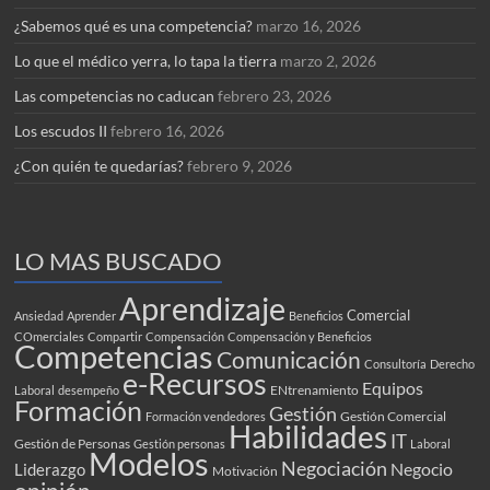
¿Sabemos qué es una competencia?
marzo 16, 2026
Lo que el médico yerra, lo tapa la tierra
marzo 2, 2026
Las competencias no caducan
febrero 23, 2026
Los escudos II
febrero 16, 2026
¿Con quién te quedarías?
febrero 9, 2026
LO MAS BUSCADO
Aprendizaje
Comercial
Ansiedad
Aprender
Beneficios
COmerciales
Compartir
Compensación
Compensación y Beneficios
Competencias
Comunicación
Consultoría
Derecho
e-Recursos
Equipos
ENtrenamiento
Laboral
desempeño
Formación
Gestión
Gestión Comercial
Formación vendedores
Habilidades
IT
Gestión de Personas
Gestión personas
Laboral
Modelos
Negociación
Negocio
Liderazgo
Motivación