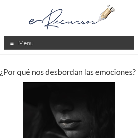
Saltar
al
contenido
e-
Menú
Recursos
Recursos
Profesionales
¿Por qué nos desbordan las emociones?