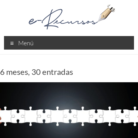
Saltar
al
contenido
e-
Menú
Recursos
Recursos
Profesionales
6 meses, 30 entradas