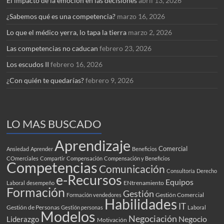
El impacto de la emoción en las decisiones
abril 13, 2026
¿Sabemos qué es una competencia?
marzo 16, 2026
Lo que el médico yerra, lo tapa la tierra
marzo 2, 2026
Las competencias no caducan
febrero 23, 2026
Los escudos II
febrero 16, 2026
¿Con quién te quedarías?
febrero 9, 2026
LO MAS BUSCADO
Aprendizaje
Comercial
Ansiedad
Aprender
Beneficios
COmerciales
Compartir
Compensación
Compensación y Beneficios
Competencias
Comunicación
Consultoría
Derecho
e-Recursos
Equipos
ENtrenamiento
Laboral
desempeño
Formación
Gestión
Gestión Comercial
Formación vendedores
Habilidades
IT
Gestión de Personas
Gestión personas
Laboral
Modelos
Negociación
Negocio
Liderazgo
Motivación