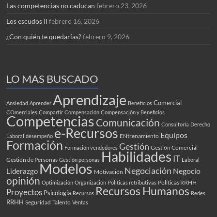
Las competencias no caducan
febrero 23, 2026
Los escudos II
febrero 16, 2026
¿Con quién te quedarías?
febrero 9, 2026
LO MAS BUSCADO
Aprendizaje
Comercial
Ansiedad
Aprender
Beneficios
COmerciales
Compartir
Compensación
Compensación y Beneficios
Competencias
Comunicación
Consultoría
Derecho
e-Recursos
Equipos
ENtrenamiento
Laboral
desempeño
Formación
Gestión
Gestión Comercial
Formación vendedores
Habilidades
IT
Gestión de Personas
Gestión personas
Laboral
Modelos
Negociación
Negocio
Liderazgo
Motivación
opinión
Políticas RRHH
Optimización
Organización
Políticas retributivas
Recursos Humanos
Proyectos
Psicología
Recursos
Redes
RRHH
Seguridad
Talento
Ventas