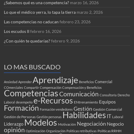
¿Sabemos qué es una competencia?
marzo 16, 2026
Lo que el médico yerra, lo tapa la tierra
marzo 2, 2026
Las competencias no caducan
febrero 23, 2026
Los escudos II
febrero 16, 2026
¿Con quién te quedarías?
febrero 9, 2026
LO MAS BUSCADO
Aprendizaje
Comercial
Ansiedad
Aprender
Beneficios
COmerciales
Compartir
Compensación
Compensación y Beneficios
Competencias
Comunicación
Consultoría
Derecho
e-Recursos
Equipos
ENtrenamiento
Laboral
desempeño
Formación
Gestión
Gestión Comercial
Formación vendedores
Habilidades
IT
Gestión de Personas
Gestión personas
Laboral
Modelos
Negociación
Negocio
Liderazgo
Motivación
opinión
Políticas RRHH
Optimización
Organización
Políticas retributivas