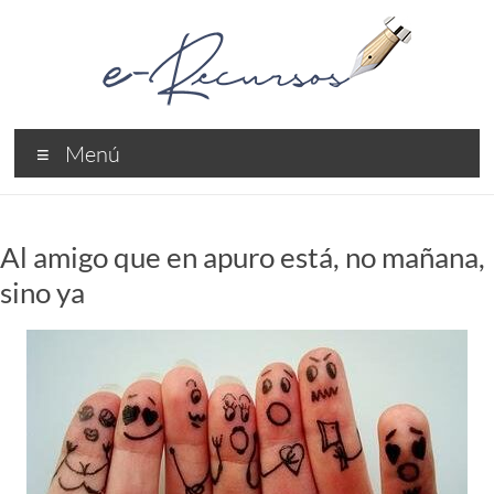
Saltar
al
contenido
e-
Menú
Recursos
Recursos
Profesionales
Al amigo que en apuro está, no mañana,
sino ya