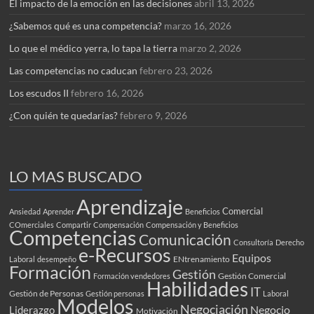
El impacto de la emoción en las decisiones
abril 13, 2026
¿Sabemos qué es una competencia?
marzo 16, 2026
Lo que el médico yerra, lo tapa la tierra
marzo 2, 2026
Las competencias no caducan
febrero 23, 2026
Los escudos II
febrero 16, 2026
¿Con quién te quedarías?
febrero 9, 2026
LO MAS BUSCADO
Aprendizaje
Comercial
Ansiedad
Aprender
Beneficios
COmerciales
Compartir
Compensación
Compensación y Beneficios
Competencias
Comunicación
Consultoría
Derecho
e-Recursos
Equipos
ENtrenamiento
Laboral
desempeño
Formación
Gestión
Gestión Comercial
Formación vendedores
Habilidades
IT
Gestión de Personas
Gestión personas
Laboral
Modelos
Negociación
Negocio
Liderazgo
Motivación